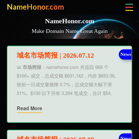
Skip
NameHonor.com
to
content
NameHonor.com
Make Domain Name Great Again
域名市场简报 | 2026.07.12
News
📊
市场简报
：namehonor.com 共追踪 966 个
$100+ 成交，总成交额 $631,142，均价 $653.36。
较前一日成交量微降 0.7%，总成交额大幅下滑
51%。$100 以下另有 3,294 笔成交，合计 $54,
Read More
News