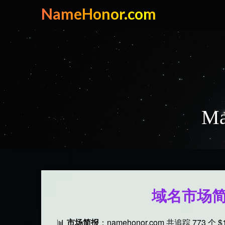
Skip
NameHonor.com
to
content
Ma
域名市场简报 |
📊
市场简报
：namehonor.com 共追踪 773 