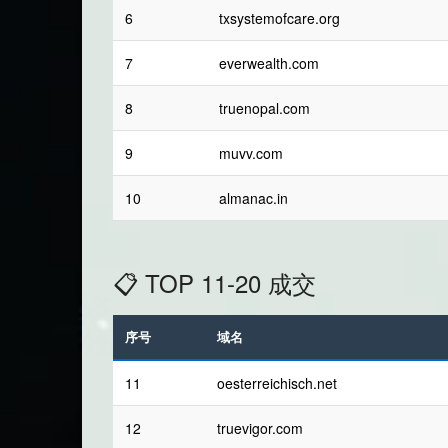
6
txsystemofcare.org
7
everwealth.com
8
truenopal.com
9
muvv.com
10
almanac.in
📋 TOP 11-20 成交
序号
域名
11
oesterreichisch.net
12
truevigor.com