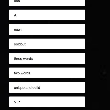
888
AI
news
soldout
three words
two words
unique and cctld
VIP