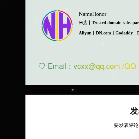
NameHonor
米店丨Trusted domain sales part
Aliyun
丨
DN.com
丨
Godaddy
丨
♡ Email：vcxx@qq.com /QQ 
发
要发表评论