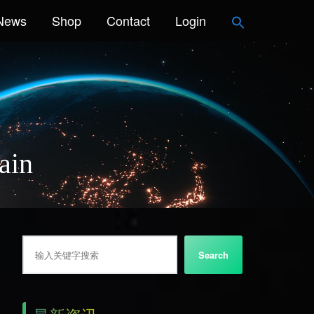
News
Shop
Contact
Login
ain
搜索
Search