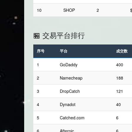
10
SHOP
2
🏪 交易平台排行
序号
平台
成交数
1
GoDaddy
400
2
Namecheap
188
3
DropCatch
121
4
Dynadot
40
5
Catched.com
6
6
Afternic
6