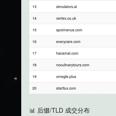
13
simulators.ai
14
vertex.co.uk
15
spotmenus.com
16
everycare.com
17
hacamat.com
18
noculinarytours.com
19
omegle.plus
20
startlux.com
📊 后缀/TLD 成交分布