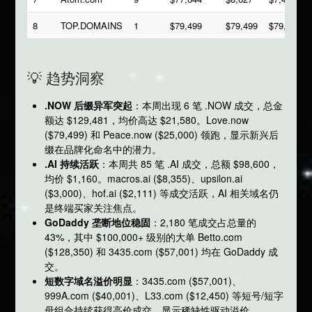
8
TOP.DOMAINS
1
$79,499
$79,499
$79,499
💡 趋势洞察
.NOW 后缀异军突起
：本周出现 6 笔 .NOW 成交，总金
额达 $129,481，均价高达 $21,580。Love.now
($79,499) 和 Peace.now ($25,000) 领跑，显示新兴后
缀在品牌化命名中的潜力。
.AI 持续活跃
：本周共 85 笔 .AI 成交，总额 $98,600，
均价 $1,160。macros.ai ($8,355)、upsilon.ai
($3,000)、hof.ai ($2,111) 等成交活跃，AI 相关域名仍
是终端买家关注焦点。
GoDaddy 垄断地位稳固
：2,180 笔成交占总量的
43%，其中 $100,000+ 级别的大单 Betto.com
($128,350) 和 3435.com ($57,001) 均在 GoDaddy 成
交。
短数字域名溢价明显
：3435.com ($57,001)、
999A.com ($40,001)、L33.com ($12,450) 等短号/短字
母组合持续获得高价成交，显示稀缺性驱动溢价。