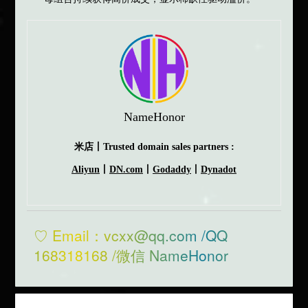
NameHonor
米店丨Trusted domain sales partners :
Aliyun
丨
DN.com
丨
Godaddy
丨
Dynadot
♡ Email：vcxx@qq.com /QQ
168318168 /微信 NameHonor