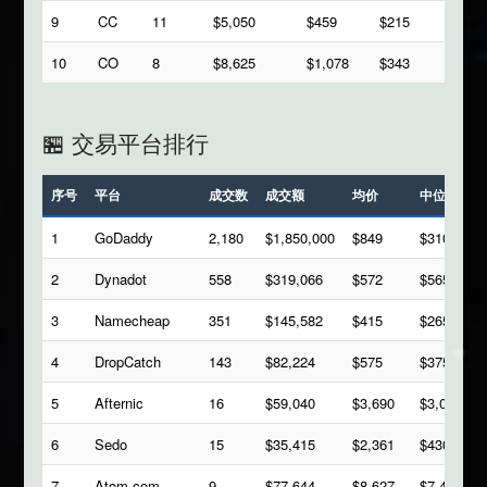
9
CC
11
$5,050
$459
$215
10
CO
8
$8,625
$1,078
$343
🏪 交易平台排行
序号
平台
成交数
成交额
均价
中位数
1
GoDaddy
2,180
$1,850,000
$849
$310
2
Dynadot
558
$319,066
$572
$565
3
Namecheap
351
$145,582
$415
$265
4
DropCatch
143
$82,224
$575
$375
5
Afternic
16
$59,040
$3,690
$3,000
6
Sedo
15
$35,415
$2,361
$430
7
Atom.com
9
$77,644
$8,627
$7,488