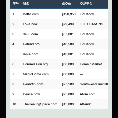
序号
域名
成交价
交易平台
1
Betto.com
$128,350
GoDaddy
2
Love.now
$79,499
TOP.DOMAINS
3
3435.com
$57,001
GoDaddy
4
Refund.org
$40,508
GoDaddy
5
999A.com
$40,001
GoDaddy
6
Commission.org
$36,000
DomainMarket
7
MagicHome.com
$30,000
—
8
RealWin.com
$27,500
SouthwestDinerStl
9
Peace.now
$25,000
Atom.com
10
TheHealingSpace.com
$15,000
Afternic