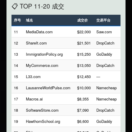
📋 TOP 11-20 成交
序号
域名
成交价
交易平台
11
MediaData.com
$22,000
Saw.com
12
ShareIt.com
$21,501
DropCatch
13
ImmigrationPolicy.org
$15,250
GoDaddy
14
MyCommerce.com
$13,050
DropCatch
15
L33.com
$12,450
—
16
LausanneWorldPulse.com
$10,000
Namecheap
17
Macros.ai
$8,355
Namecheap
18
SoftwareStore.com
$7,090
DropCatch
19
HawthornSchool.org
$6,600
GoDaddy