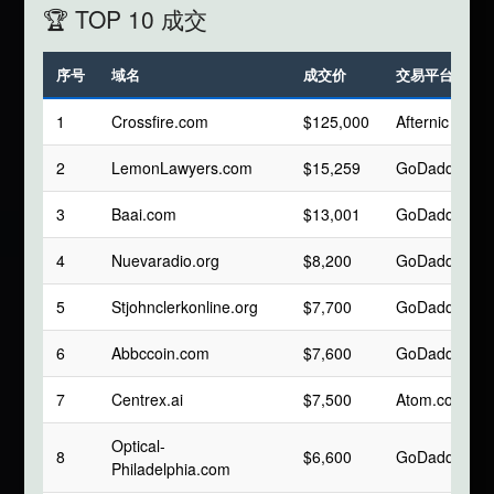
🏆 TOP 10 成交
序号
域名
成交价
交易平台
1
Crossfire.com
$125,000
Afternic
2
LemonLawyers.com
$15,259
GoDaddy
3
Baai.com
$13,001
GoDaddy
4
Nuevaradio.org
$8,200
GoDaddy
5
Stjohnclerkonline.org
$7,700
GoDaddy
6
Abbccoin.com
$7,600
GoDaddy
7
Centrex.ai
$7,500
Atom.com
Optical-
8
$6,600
GoDaddy
Philadelphia.com