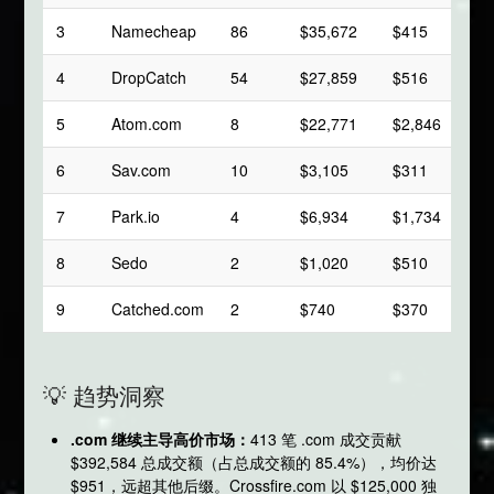
3
Namecheap
86
$35,672
$415
$2
4
DropCatch
54
$27,859
$516
$2
5
Atom.com
8
$22,771
$2,846
$2
6
Sav.com
10
$3,105
$311
$2
7
Park.io
4
$6,934
$1,734
$1
8
Sedo
2
$1,020
$510
$5
9
Catched.com
2
$740
$370
$3
💡 趋势洞察
.com 继续主导高价市场：
413 笔 .com 成交贡献
$392,584 总成交额（占总成交额的 85.4%），均价达
$951，远超其他后缀。Crossfire.com 以 $125,000 独