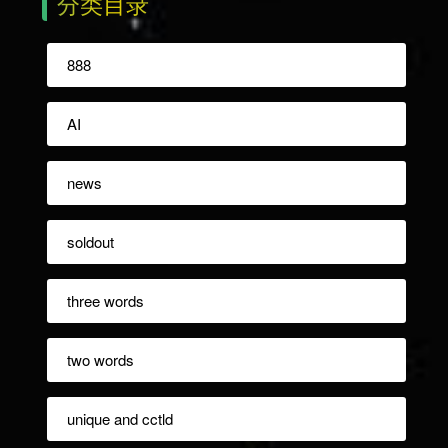
分类目录
888
AI
news
soldout
three words
two words
unique and cctld