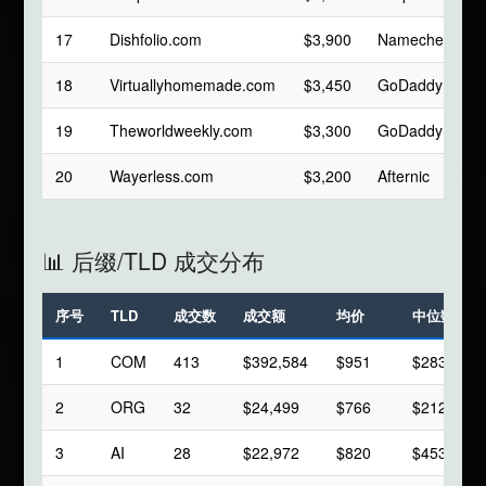
17
Dishfolio.com
$3,900
Namecheap
18
Virtuallyhomemade.com
$3,450
GoDaddy
19
Theworldweekly.com
$3,300
GoDaddy
20
Wayerless.com
$3,200
Afternic
📊 后缀/TLD 成交分布
序号
TLD
成交数
成交额
均价
中位数
1
COM
413
$392,584
$951
$283
2
ORG
32
$24,499
$766
$212
3
AI
28
$22,972
$820
$453