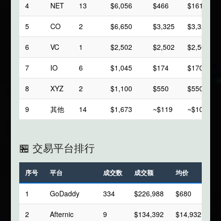
4
NET
13
$6,056
$466
$161
5
CO
2
$6,650
$3,325
$3,325
6
VC
1
$2,502
$2,502
$2,502
7
IO
6
$1,045
$174
$170
8
XYZ
2
$1,100
$550
$550
9
其他
14
$1,673
~$119
~$106
🏪 交易平台排行
序号
平台
成交数
成交额
均价
中
1
GoDaddy
334
$226,988
$680
$2
2
Afternic
9
$134,392
$14,932
$9