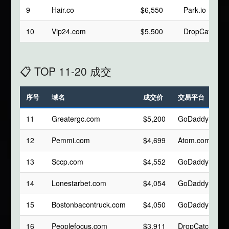
9
Hair.co
$6,550
Park.io
10
Vip24.com
$5,500
DropCatch
📋 TOP 11-20 成交
序号
域名
成交价
交易平台
11
Greatergc.com
$5,200
GoDaddy
12
Pemmi.com
$4,699
Atom.com
13
Sccp.com
$4,552
GoDaddy
14
Lonestarbet.com
$4,054
GoDaddy
15
Bostonbacontruck.com
$4,050
GoDaddy
16
Peoplefocus.com
$3,911
DropCatch