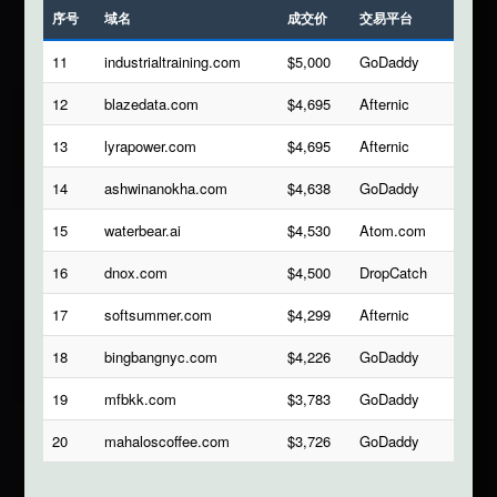
序号
域名
成交价
交易平台
11
industrialtraining.com
$5,000
GoDaddy
12
blazedata.com
$4,695
Afternic
13
lyrapower.com
$4,695
Afternic
14
ashwinanokha.com
$4,638
GoDaddy
15
waterbear.ai
$4,530
Atom.com
16
dnox.com
$4,500
DropCatch
17
softsummer.com
$4,299
Afternic
18
bingbangnyc.com
$4,226
GoDaddy
19
mfbkk.com
$3,783
GoDaddy
20
mahaloscoffee.com
$3,726
GoDaddy