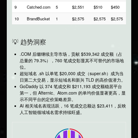
9
Catched.com
5
$2,551
$510
$450
10
BrandBucket
1
$2,575
$2,575
$2,575
💡 趋势洞察
.COM 后缀继续主导市场，贡献 $539,342 成交额（占
总量的 79.3%），760 笔成交彰显其不可替代的市场地
位。
超短域名 .sh 以单笔 $20,000 成交（super.sh）成为当
日第二大交易，显示短域名和新兴 TLD 的高价值潜力。
GoDaddy 以 374 笔成交和 $211,193 成交额稳居平台
第一，但 Afternic、Atom.com 的单均价值显著更高，显
示不同平台的定价策略差异。
AI 相关域名表现活跃，16 笔成交总额达 $23,411，反映
人工智能领域域名需求持续旺盛。