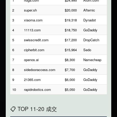
1
huga.com
$24,995
Atom.com
2
super.sh
$20,000
Afternic
3
xiaoma.com
$19,318
Dynadot
4
11113.com
$18,750
GoDaddy
5
swisscredit.com
$17,200
DropCatch
6
cipherbit.com
$15,964
Sedo
7
openos.ai
$8,300
Namecheap
8
sidedooraccess.com
$7,700
GoDaddy
9
21365.com
$6,000
GoDaddy
10
rapidrobotics.com
$5,050
GoDaddy
📋 TOP 11-20 成交