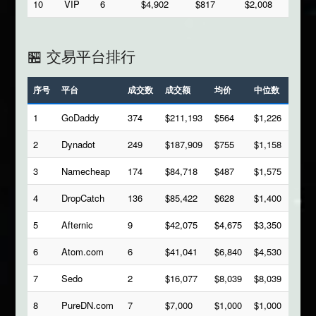
10
VIP
6
$4,902
$817
$2,008
🏪 交易平台排行
序号
平台
成交数
成交额
均价
中位数
1
GoDaddy
374
$211,193
$564
$1,226
2
Dynadot
249
$187,909
$755
$1,158
3
Namecheap
174
$84,718
$487
$1,575
4
DropCatch
136
$85,422
$628
$1,400
5
Afternic
9
$42,075
$4,675
$3,350
6
Atom.com
6
$41,041
$6,840
$4,530
7
Sedo
2
$16,077
$8,039
$8,039
8
PureDN.com
7
$7,000
$1,000
$1,000