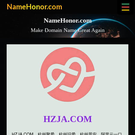
Skip
NameHonor.com
to
content
NameHonor.com
Make Domain Name Great Again
HZJA.COM
HZJA.COM，杭州聚爱，杭州旧爱，杭州景安，阿里云一口