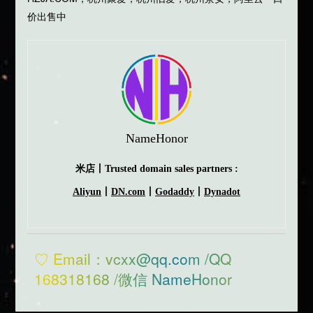
价出售中
NameHonor
米店丨Trusted domain sales partners :
Aliyun
丨
DN.com
丨
Godaddy
丨
Dynadot
♡ Email：vcxx@qq.com /QQ
168318168 /微信 NameHonor