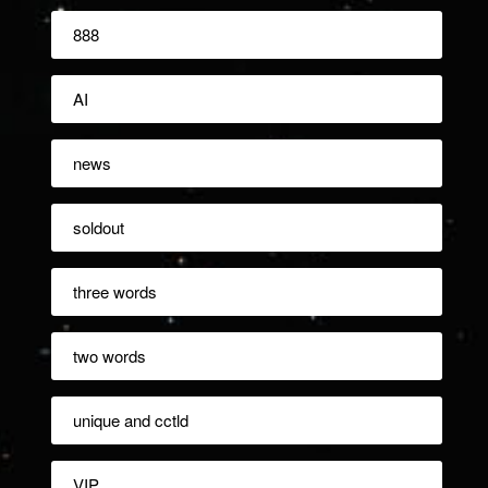
888
AI
news
soldout
three words
two words
unique and cctld
VIP