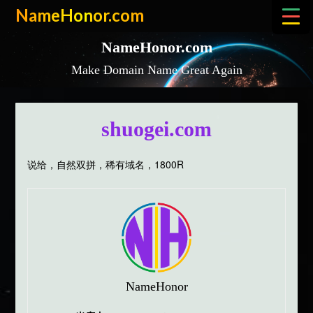
Skip
NameHonor.com
to
content
NameHonor.com
Make Domain Name Great Again
shuogei.com
说给，自然双拼，稀有域名，1800R
NameHonor