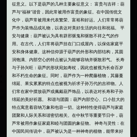
征意义。以下是葫芦的几种主要象征意义： 富贵与吉祥：葫
芦与“福禄”谐音，因此常被用作富贵的象征。在中国传统文
化中，葫芦常被用来代表繁荣、富裕和好运。人们常常将葫
芦作为装饰品或礼物，以表达对美好生活的向往和祝福。 平
安与健康：葫芦被认为具有辟邪驱鬼和驱散不祥之气的作
用。在古代，人们常将葫芦挂在门口或屋内，以保佑家庭平
安和身体健康。这种信仰源于葫芦的外形和内部结构，其圆
润饱满、内部空心的特点被认为能够容纳并驱散邪气。 长寿
与子孙兴旺：葫芦的形状宛如寿杖，因此也被视为长命百岁
和不朽生命的象征。同时，葫芦作为一种爬藤植物，其藤蔓
绵延、果实累累的特点也被视为祈求子孙万代的吉祥物。人
们常在家中摆放葫芦或佩戴葫芦饰品，以表达对长寿和子孙
绵延的美好祈愿。 和谐与团圆：葫芦内部空心、口小肚大的
特点寓意着容纳万象和包容一切。这种特性使得葫芦与家庭
团聚和人际关系和谐密切相关。在中秋节等重要节日中，葫
芦常被用作象征家庭和睦与团圆的象征物。 神奇与灵性：在
中国民间传说中，葫芦被认为是一种神奇的植物，能带来好