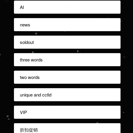
AI
news
soldout
three words
two words
unique and cctld
VIP
折扣促销