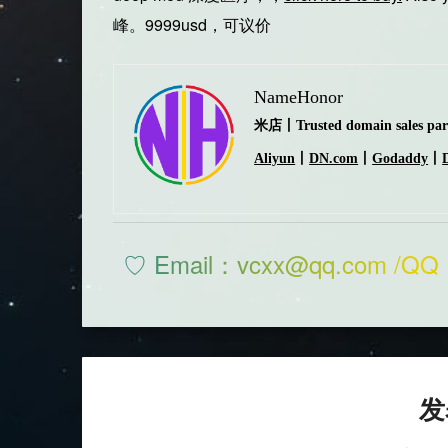
峰。9999usd，可议价
NameHonor
米店丨Trusted domain sales part
Aliyun
丨
DN.com
丨
Godaddy
丨
♡ Email：vcxx@qq.com /QQ 
发