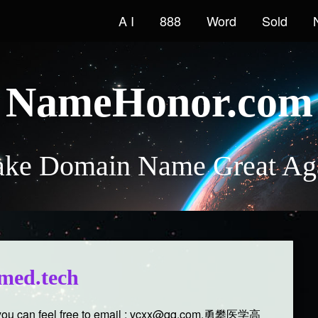
A I
888
Word
Sold
NameHonor.com
ke Domain Name Great Ag
med.tech
you can feel free to email : vcxx@qq.com.勇攀医学高