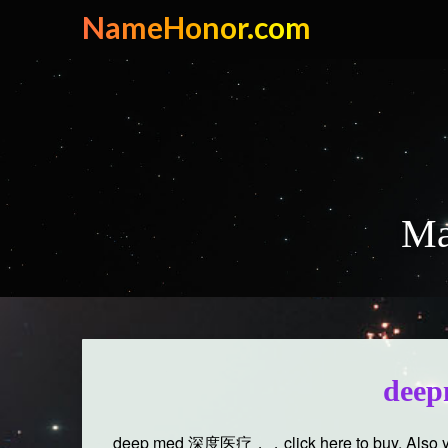
Skip
NameHonor.com
to
content
Ma
deep
deep med 深度医疗，，
click here to buy.
Also 