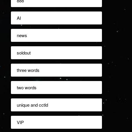
888
AI
news
soldout
three words
two words
unique and cctld
VIP